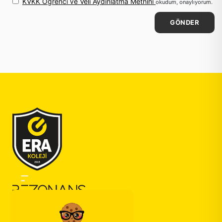
KVKK Öğrenci ve Veli Aydınlatma Metnini
okudum, onaylıyorum.
GÖNDER