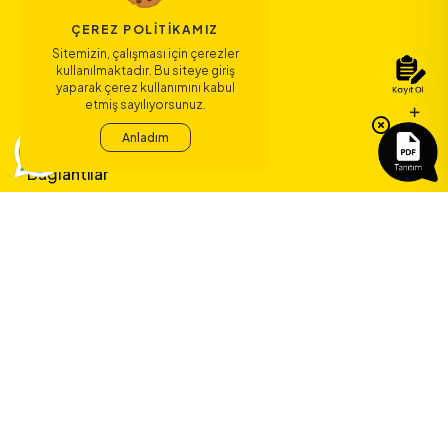
ÇEREZ POLITIKAMIZ
Sitemizin, çalışması için çerezler
kullanılmaktadır. Bu siteye giriş
yaparak çerez kullanımını kabul
etmiş sayılıyorsunuz.
Bize Ulaşın
Anladım
Bağlantılar
Sözleşmeler
ERA Koleji ile
yeni bir çağ
başlıyor.
©
2026
ERA Koleji - Tüm hakları saklıdır.
Dedica Teknoloji A.Ş.