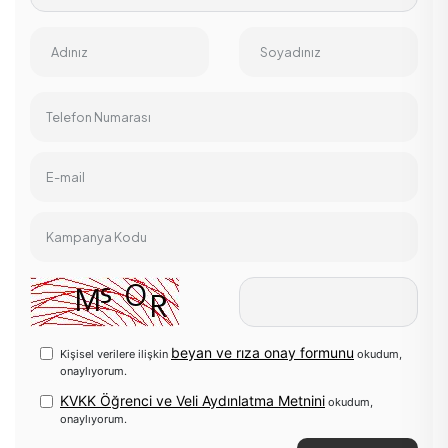
Adınız
Soyadınız
Telefon Numarası
E-mail
Kampanya Kodu
beyan ve rıza onay formunu
Kişisel verilere ilişkin
okudum,
onaylıyorum.
KVKK Öğrenci ve Veli Aydınlatma Metnini
okudum,
onaylıyorum.