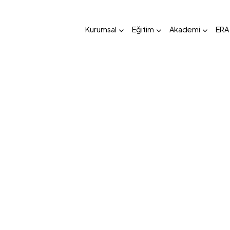
Kurumsal
Eğitim
Akademi
ERA
eji Yönetim Kurulu Başka