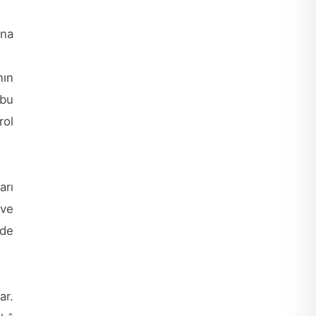
ına
nın
 bu
rol
arı
 ve
mde
ar.