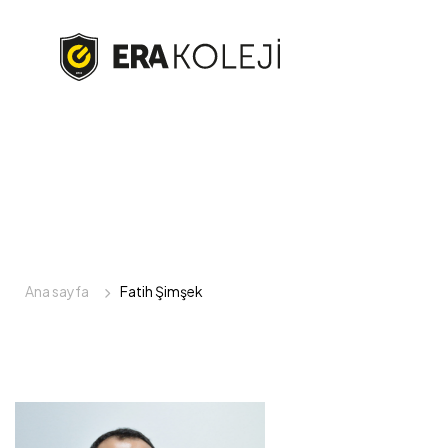
Ana sayfa
Fatih Şimşek
Fatih Şimşek - ERA Kol