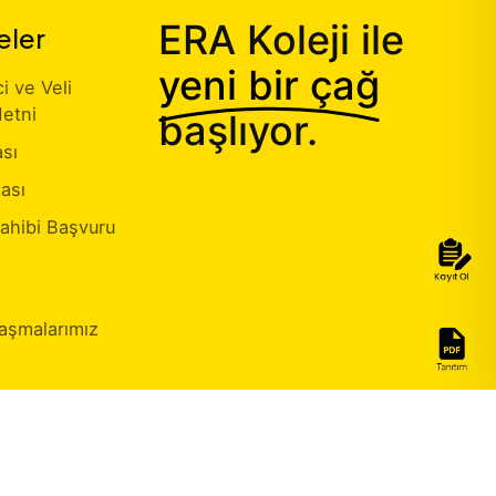
ERA Koleji ile
eler
yeni bir çağ
 ve Veli
etni
başlıyor.
ası
kası
Sahibi Başvuru
aşmalarımız