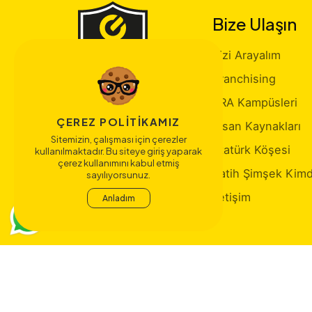
Bize Ulaşın
Sizi Arayalım
Franchising
ERA Kampüsleri
ÇEREZ POLITIKAMIZ
İnsan Kaynakları
Sitemizin, çalışması için çerezler
Atatürk Köşesi
kullanılmaktadır. Bu siteye giriş yaparak
çerez kullanımını kabul etmiş
Fatih Şimşek Kimd
sayılıyorsunuz.
İletişim
Anladım