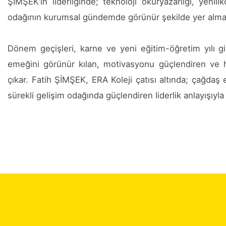
ŞİMŞEK’in liderliğinde; teknoloji okuryazarlığı, yen
odağının kurumsal gündemde görünür şekilde yer alması
Dönem geçişleri, karne ve yeni eğitim-öğretim yılı gi
emeğini görünür kılan, motivasyonu güçlendiren ve he
çıkar. Fatih ŞİMŞEK, ERA Koleji çatısı altında; çağdaş 
sürekli gelişim odağında güçlendiren liderlik anlayışıyla