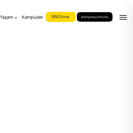
 Yaşam
Kampüsler
ERA Store
Kampanya Kodu
nı Biyografisi