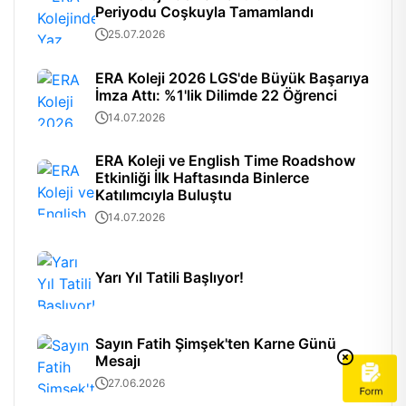
Periyodu Coşkuyla Tamamlandı
25.07.2026
ERA Koleji 2026 LGS'de Büyük Başarıya
İmza Attı: %1'lik Dilimde 22 Öğrenci
14.07.2026
ERA Koleji ve English Time Roadshow
Etkinliği İlk Haftasında Binlerce
Katılımcıyla Buluştu
14.07.2026
Yarı Yıl Tatili Başlıyor!
Sayın Fatih Şimşek'ten Karne Günü
Mesajı
27.06.2026