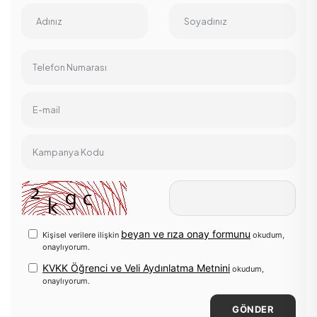
Adınız
Soyadınız
Telefon Numarası
E-mail
Kampanya Kodu
beyan ve rıza onay formunu
Kişisel verilere ilişkin
okudum,
onaylıyorum.
KVKK Öğrenci ve Veli Aydınlatma Metnini
okudum,
onaylıyorum.
GÖNDER