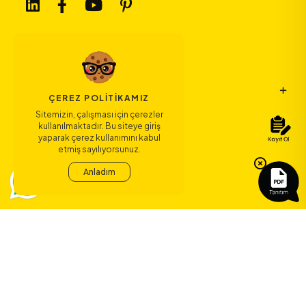
Bize Ulaşın
ÇEREZ POLITIKAMIZ
Sitemizin, çalışması için çerezler
kullanılmaktadır. Bu siteye giriş
Bağlantılar
yaparak çerez kullanımını kabul
etmiş sayılıyorsunuz.
Sözleşmeler
Anladım
ERA Koleji ile
yeni bir çağ
başlıyor.
©
2026
ERA Koleji - Tüm hakları saklıdır.
Dedica Teknoloji A.Ş.