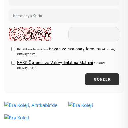
Kampanya Kodu
beyan ve rıza onay formunu
Kişisel verilere ilişkin
okudum,
onaylıyorum.
KVKK Öğrenci ve Veli Aydınlatma Metnini
okudum,
onaylıyorum.
GÖNDER