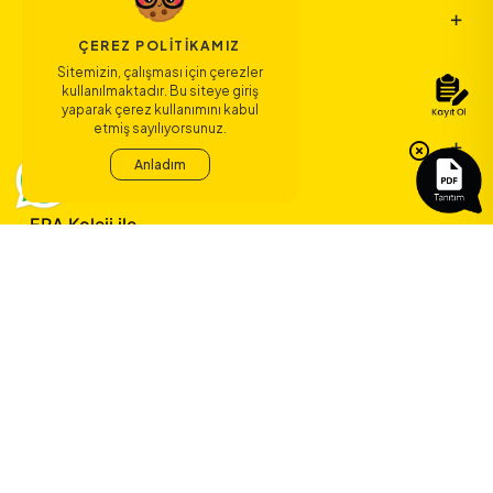
Bize Ulaşın
ÇEREZ POLITIKAMIZ
Sitemizin, çalışması için çerezler
Bağlantılar
kullanılmaktadır. Bu siteye giriş
yaparak çerez kullanımını kabul
etmiş sayılıyorsunuz.
Sözleşmeler
Anladım
ERA Koleji ile
yeni bir çağ
başlıyor.
©
2026
ERA Koleji - Tüm hakları saklıdır.
Dedica Teknoloji A.Ş.