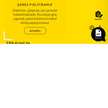
ÇEREZ POLITIKAMIZ
Sitemizin, çalışması için çerezler
Bağlantılar
kullanılmaktadır. Bu siteye giriş
yaparak çerez kullanımını kabul
etmiş sayılıyorsunuz.
Sözleşmeler
Anladım
ERA Koleji ile
yeni bir çağ
başlıyor.
©
2026
ERA Koleji - Tüm hakları saklıdır.
Dedica Teknoloji A.Ş.