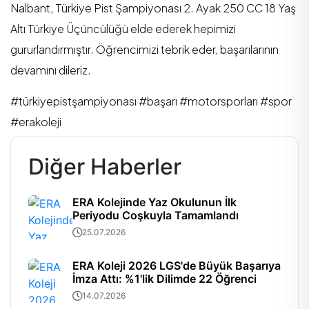
Nalbant, Türkiye Pist Şampiyonası 2. Ayak 250 CC 18 Yaş
Altı Türkiye Üçüncülüğü elde ederek hepimizi
gururlandırmıştır. Öğrencimizi tebrik eder, başarılarının
devamını dileriz.
#türkiyepistşampiyonası #başarı #motorsporları #spor
#erakoleji
Diğer Haberler
ERA Kolejinde Yaz Okulunun İlk
Periyodu Coşkuyla Tamamlandı
25.07.2026
ERA Koleji 2026 LGS'de Büyük Başarıya
İmza Attı: %1'lik Dilimde 22 Öğrenci
14.07.2026