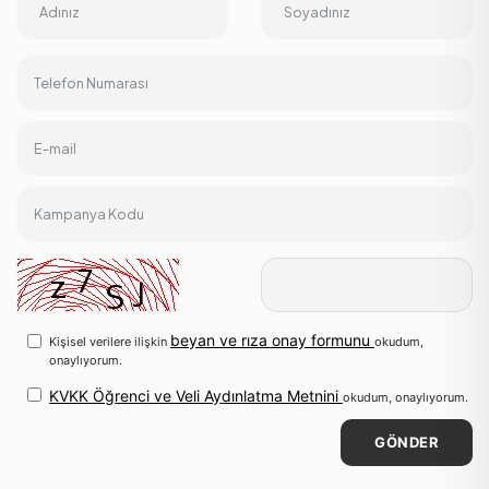
Adınız
Soyadınız
Telefon Numarası
E-mail
Kampanya Kodu
beyan ve rıza onay formunu
Kişisel verilere ilişkin
okudum,
onaylıyorum.
KVKK Öğrenci ve Veli Aydınlatma Metnini
okudum, onaylıyorum.
GÖNDER