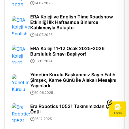
14.07.2026
ERA Koleji ve English Time Roadshow
Etkinliği İlk Haftasında Binlerce
Katılımcıyla Buluştu
14.07.2026
ERA Koleji 11-12 Ocak 2025-2026
Bursluluk Sınavı Başlıyor!
03.12.2024
Yönetim Kurulu Başkanımız Sayın Fatih
Şimşek, Karne Günü İle Alakalı Mesajını
Yayınladı
20.06.2025
Era Robotics 10521 Takımımızdan Çifte
Ödül
25.12.2025