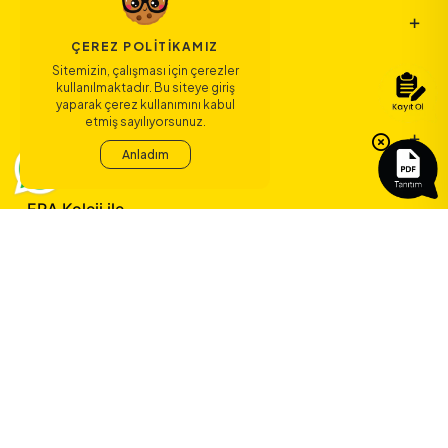
Bize Ulaşın
ÇEREZ POLITIKAMIZ
Sitemizin, çalışması için çerezler
Bağlantılar
kullanılmaktadır. Bu siteye giriş
yaparak çerez kullanımını kabul
etmiş sayılıyorsunuz.
Sözleşmeler
Anladım
ERA Koleji ile
yeni bir çağ
başlıyor.
©
2026
ERA Koleji - Tüm hakları saklıdır.
Dedica Teknoloji A.Ş.