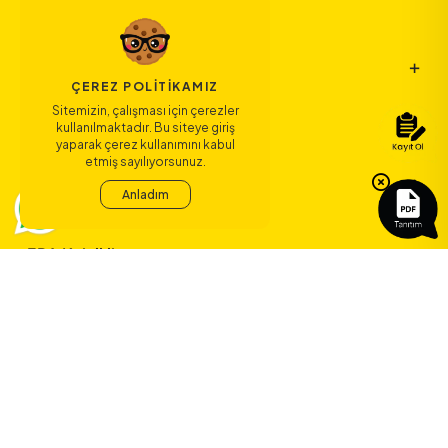
Bize Ulaşın
ÇEREZ POLITIKAMIZ
Sitemizin, çalışması için çerezler
Bağlantılar
kullanılmaktadır. Bu siteye giriş
yaparak çerez kullanımını kabul
etmiş sayılıyorsunuz.
Sözleşmeler
Anladım
ERA Koleji ile
yeni bir çağ
başlıyor.
©
2026
ERA Koleji - Tüm hakları saklıdır.
Dedica Teknoloji A.Ş.