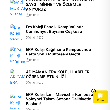
SAYGI, MİNNET VE ÖZLEMLE
ANIYORUZ
01.01.1970
Era Koleji Pendik Kampüsü’nde
Cumhuriyet Bayramı Coşkusu
01.01.1970
ERA Koleji Kâğıthane Kampüsünde
Hafta Sonu Muhteşem Geçti!
01.01.1970
ADIYAMAN ERA KOLEJİ HARFLERİ
ÖĞRENME ETKİNLİĞİ
01.01.1970
ERA Koleji İzmir Mavişehir Kampüsü
Voleybol Takımı Sezona Galibiyetle
Başladı!
01.01.1970