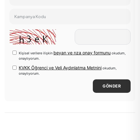
Kampanya Kodu
beyan ve rıza onay formunu
Kişisel verilere ilişkin
okudum,
onaylıyorum.
KVKK Öğrenci ve Veli Aydınlatma Metnini
okudum,
onaylıyorum.
GÖNDER