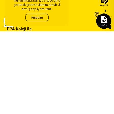
kullanılmaktadır. Bu siteye giriş
yaparak çerez kullanımını kabul
etmiş sayılıyorsunuz.
Sözleşmeler
Anladım
ERA Koleji ile
yeni bir çağ
başlıyor.
©
2026
ERA Koleji - Tüm hakları saklıdır.
Dedica Teknoloji A.Ş.