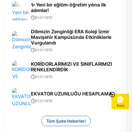
✨ Yeni bir eğitim-öğretim yılına ilk
adımlar!
01.01.1970
Dilimizin Zenginliği ERA Koleji İzmir
Mavişehir Kampüsünde Etkinliklerle
Vurgulandı
01.01.1970
KORİDORLARIMIZI VE SINIFLARIMIZI
RENKLENDİRDİK
01.01.1970
EKVATOR UZUNLUĞU HESAPLAMA
01.01.1970
Tüm Şube Haberleri