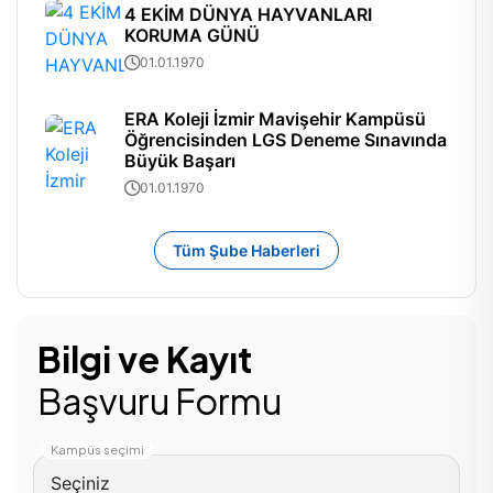
4 EKİM DÜNYA HAYVANLARI
KORUMA GÜNÜ
01.01.1970
ERA Koleji İzmir Mavişehir Kampüsü
Öğrencisinden LGS Deneme Sınavında
Büyük Başarı
01.01.1970
Tüm Şube Haberleri
Bilgi ve Kayıt
Başvuru Formu
Kampüs seçimi