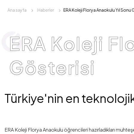
Ana sayfa
Haberler
ERA Koleji Florya Anaokulu Yıl Sonu 
ERA Koleji Fl
Gösterisi
Türkiye'nin en teknoloji
ERA Koleji Florya Anaokulu öğrencileri hazırladıkları muhteş