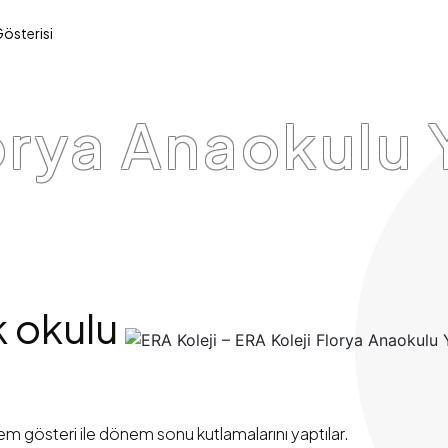
Gösterisi
orya Anaokulu 
k okulu
em gösteri ile dönem sonu kutlamalarını yaptılar.