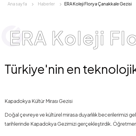
Ana sayfa
Haberler
ERA Koleji Florya Çanakkale Gezisi
ERA Koleji Fl
Türkiye'nin en teknoloji
Kapadokya Kültür Mirası Gezisi
Doğal çevreye ve kültürel mirasa duyarlılık becerilerimizi g
tarihlerinde Kapadokya Gezimizi gerçekleştirdik. Öğretmenl