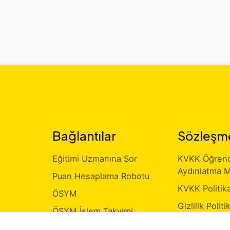
Bağlantılar
Sözleşm
Eğitimi Uzmanına Sor
KVKK Öğrenci
Aydınlatma M
Puan Hesaplama Robotu
KVKK Politik
ÖSYM
Gizlilik Politi
ÖSYM İşlem Takvimi
Kişisel Veri 
Milli Eğitim Bakanlığı