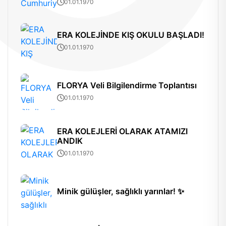
01.01.1970
ERA KOLEJİNDE KIŞ OKULU BAŞLADI!
01.01.1970
FLORYA Veli Bilgilendirme Toplantısı
01.01.1970
ERA KOLEJLERİ OLARAK ATAMIZI
ANDIK
01.01.1970
Minik gülüşler, sağlıklı yarınlar! ✨