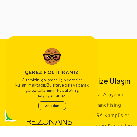
ÇEREZ POLITIKAMIZ
Bize Ulaşın
Sitemizin, çalışması için çerezler
kullanılmaktadır. Bu siteye giriş yaparak
çerez kullanımını kabul etmiş
Sizi Arayalım
sayılıyorsunuz.
Franchising
Anladım
ERA Kampüsleri
İnsan Kaynakları
Atatürk Köşesi