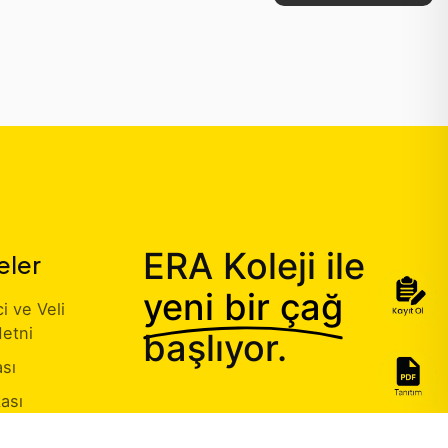
ERA Koleji ile
eler
yeni bir çağ
 ve Veli
etni
başlıyor.
ası
kası
Sahibi Başvuru