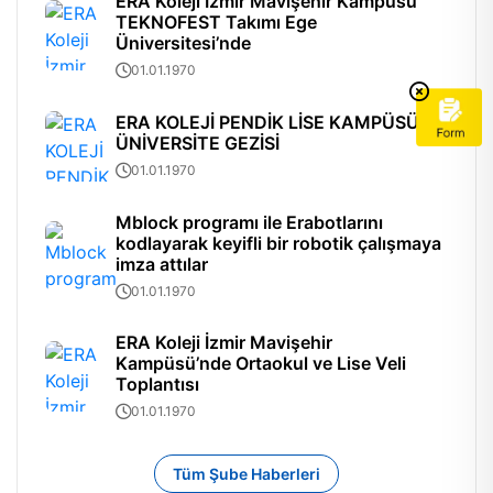
ERA Koleji İzmir Mavişehir Kampüsü
TEKNOFEST Takımı Ege
Üniversitesi’nde
01.01.1970
ERA KOLEJİ PENDİK LİSE KAMPÜSÜ
ÜNİVERSİTE GEZİSİ
01.01.1970
Mblock programı ile Erabotlarını
kodlayarak keyifli bir robotik çalışmaya
imza attılar
01.01.1970
ERA Koleji İzmir Mavişehir
Kampüsü’nde Ortaokul ve Lise Veli
Toplantısı
01.01.1970
Tüm Şube Haberleri