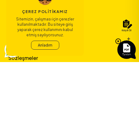
ÇEREZ POLITIKAMIZ
Sitemizin, çalışması için çerezler
Bize Ulaşın
kullanılmaktadır. Bu siteye giriş
yaparak çerez kullanımını kabul
etmiş sayılıyorsunuz.
Bağlantılar
Anladım
Sözleşmeler
ERA Koleji ile
yeni bir çağ
başlıyor.
©
2026
ERA Koleji - Tüm hakları saklıdır.
Dedica Teknoloji A.Ş.