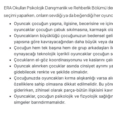
ERA Okulları Psikolojik Danışmanlık ve Rehberlik Bölümü’d
seçimi yaparken, onların sevdiği ya da beğendiği her oyun
Oyuncak çocuğun yaşına, ilgisine, becerisine ve içi
oyuncaklar çocuğun çabuk sıkılmasına, karmaşık ola
Oyuncakların büyüklüğü çocuğunuzun bedensel geliş
yapısına göre kavrayacağından daha büyük veya dah
Çocuğun hem tek başına hem de grup arkadaşları ile
oynayacağı teknolojik içerikli oyuncaklar çocuğun s
Çocukların el-göz koordinasyonunu ve kaslarını çalı
Oyuncak alınırken çocuklar asında cinsiyet ayrımı 
gidebilecek renkte ve şekilde olmalıdır.
Çocuğunuzda oyuncakları kırma alışkanlığı varsa alın
özelliklere sahip olmasına dikkat edilmelidir. Bu y
giderirken, zihinsel olarak parça-bütün ilişkisini ka
Oyuncaklar, çocuğun psikolojik ve fizyolojik sağlığın
simgeler barındırmamalıdır.