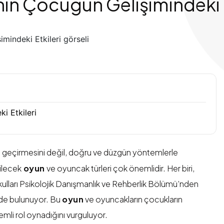
n Çocuğun Gelişimindeki E
i Etkileri
t geçirmesini değil, doğru ve düzgün yöntemlerle
ilecek
oyun
ve oyuncak türleri çok önemlidir. Her biri,
Okulları Psikolojik Danışmanlık ve Rehberlik Bölümü’nden
rde bulunuyor. Bu
oyun
ve oyuncakların çocukların
emli rol oynadığını vurguluyor.