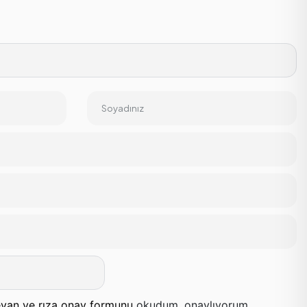
Soyadınız
yan ve rıza onay formunu
okudum, onaylıyorum.