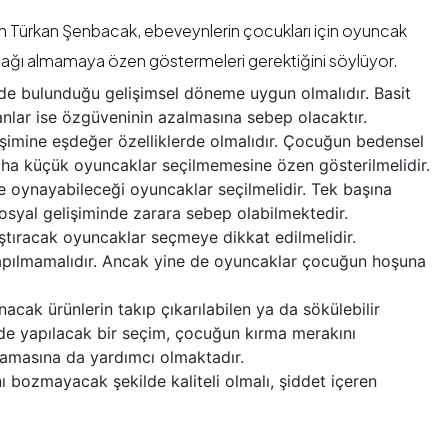
en Türkan Şenbacak, ebeveynlerin çocukları için oyuncak
cağı almamaya özen göstermeleri gerektiğini söylüyor.
nde bulunduğu gelişimsel döneme uygun olmalıdır. Basit
nlar ise özgüveninin azalmasına sebep olacaktır.
imine eşdeğer özelliklerde olmalıdır. Çocuğun bedensel
a küçük oyuncaklar seçilmemesine özen gösterilmelidir.
 oynayabileceği oyuncaklar seçilmelidir. Tek başına
osyal gelişiminde zarara sebep olabilmektedir.
ştıracak oyuncaklar seçmeye dikkat edilmelidir.
yapılmamalıdır. Ancak yine de oyuncaklar çocuğun hoşuna
acak ürünlerin takıp çıkarılabilen ya da sökülebilir
önde yapılacak bir seçim, çocuğun kırma merakını
vramasına da yardımcı olmaktadır.
ı bozmayacak şekilde kaliteli olmalı, şiddet içeren