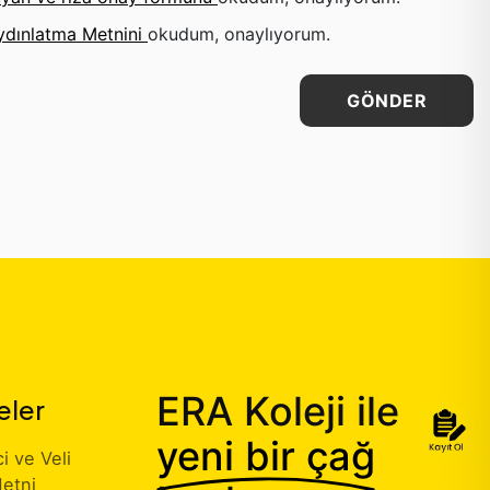
ydınlatma Metnini
okudum, onaylıyorum.
GÖNDER
ERA Koleji ile
eler
yeni bir çağ
 ve Veli
etni