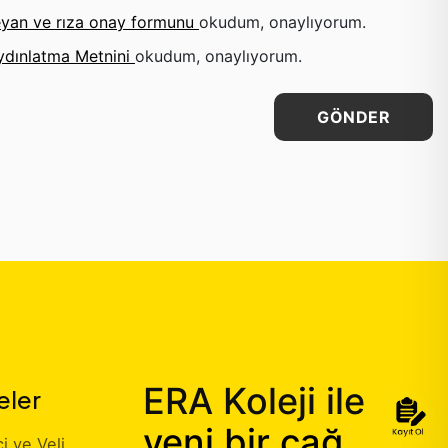
yan ve rıza onay formunu
okudum, onaylıyorum.
ydınlatma Metnini
okudum, onaylıyorum.
GÖNDER
ERA Koleji ile
eler
yeni bir çağ
 ve Veli