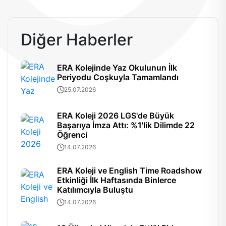
Diğer Haberler
ERA Kolejinde Yaz Okulunun İlk
Periyodu Coşkuyla Tamamlandı
25.07.2026
ERA Koleji 2026 LGS'de Büyük
Başarıya İmza Attı: %1'lik Dilimde 22
Öğrenci
14.07.2026
ERA Koleji ve English Time Roadshow
Etkinliği İlk Haftasında Binlerce
Katılımcıyla Buluştu
14.07.2026