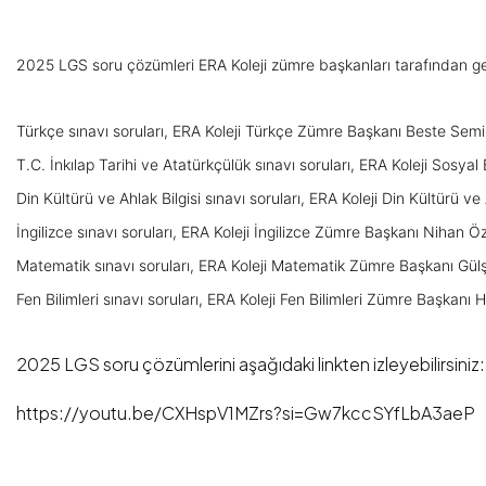
2025 LGS soru çözümleri ERA Koleji zümre başkanları tarafından gerç
Türkçe sınavı soruları, ERA Koleji Türkçe Zümre Başkanı Beste Sem
T.C. İnkılap Tarihi ve Atatürkçülük sınavı soruları, ERA Koleji Sosya
Din Kültürü ve Ahlak Bilgisi sınavı soruları, ERA Koleji Din Kültürü v
İngilizce sınavı soruları, ERA Koleji İngilizce Zümre Başkanı Nihan Özi
Matematik sınavı soruları, ERA Koleji Matematik Zümre Başkanı Gü
Fen Bilimleri sınavı soruları, ERA Koleji Fen Bilimleri Zümre Başkanı
2025 LGS soru çözümlerini aşağıdaki linkten izleyebilirsiniz:
https://youtu.be/CXHspV1MZrs?si=Gw7kccSYfLbA3aeP