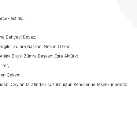
ekleştirildi.
iha Bahçeci Beyaz;
l Bilgiler Zümre Başkanı Nesrin Özkan;
e Ahlak Bilgisi Zümre Başkanı Esra Aktürk;
lter;
lşen Çekem;
 Hicabi Ceylan tarafından çözülmüştür. Kendilerine teşekkür ederiz.