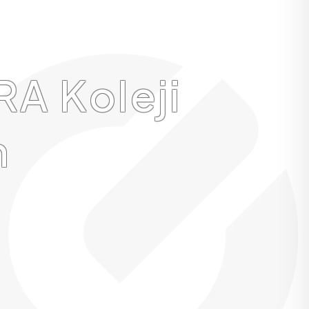
A Koleji
n