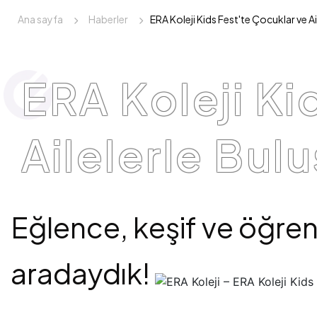
Ana sayfa
Haberler
ERA Koleji Kids Fest'te Çocuklar ve Ai
ERA Koleji Ki
Ailelerle Bul
Eğlence, keşif ve öğren
aradaydık!