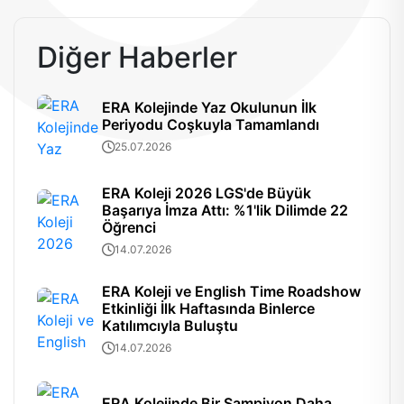
Diğer Haberler
ERA Kolejinde Yaz Okulunun İlk
Periyodu Coşkuyla Tamamlandı
25.07.2026
ERA Koleji 2026 LGS'de Büyük
Başarıya İmza Attı: %1'lik Dilimde 22
Öğrenci
14.07.2026
ERA Koleji ve English Time Roadshow
Etkinliği İlk Haftasında Binlerce
Katılımcıyla Buluştu
14.07.2026
ERA Kolejinde Bir Şampiyon Daha