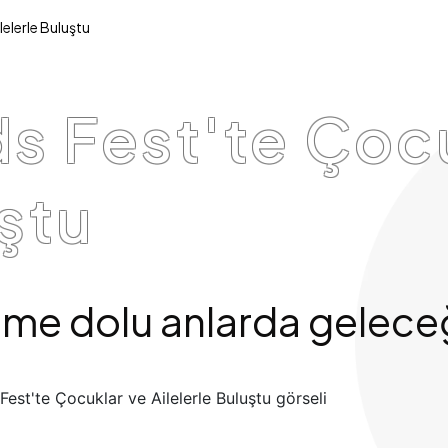
lelerle Buluştu
ds Fest'te Çoc
uştu
me dolu anlarda geleceğin