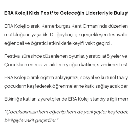
ERA Koleji Kids Fest'te Geleceğin Liderleriyle Buluş
ERA Koleji olarak, Kemerburgaz Kent Ormanı'nda düzenlenen 
mutluluğunu yaşadık. Doğayla iç içe gerçekleşen festival bo
eğlenceli ve öğretici etkinliklerle keyifli vakit geçirdi.
Festival süresince düzenlenen oyunlar, yaratıcı atölyeler ve in
Çocukların enerjisi ve ailelerin yoğun katılımı, standımızı festi
ERA Koleji olarak eğitim anlayışımızı, sosyal ve kültürel faal
çocukların keşfederek öğrenmelerine katkı sağlayacak de
Etkinliğe katılan ziyaretçiler de ERA Koleji standıyla ilgili mem
"Çocuklarımızın hem eğlenip hem de yeni şeyler keşfedebi
bir ilgiyle vakit geçirdiler."