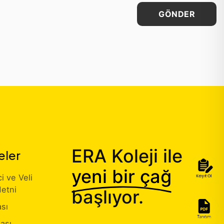
GÖNDER
ERA Koleji ile
eler
yeni bir çağ
 ve Veli
etni
başlıyor.
ası
kası