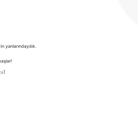
zin yanlarındaydık.
aşlar!
=1