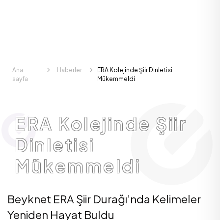
Ana
Haberler
ERA Kolejinde Şiir Dinletisi
sayfa
Mükemmeldi
ERA Kolejinde Şiir
Dinletisi
Mükemmeldi
Beyknet ERA Şiir Durağı’nda Kelimeler
Yeniden Hayat Buldu