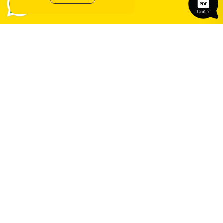
Sözleşmeler
ERA Koleji ile
yeni bir çağ
başlıyor.
©
2026
ERA Koleji - Tüm hakları saklıdır.
Dedica Teknoloji A.Ş.