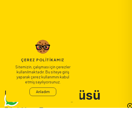
ÇEREZ POLITIKAMIZ
Sitemizin, çalışması için çerezler
kullanılmaktadır. Bu siteye giriş
yaparak çerez kullanımını kabul
etmiş sayılıyorsunuz.
Kartal Kampüsü
Anladım
Bilgi Alma Formu
Kartal Kampüsü — Bilgi Alm
Eğitim Düzeyleri