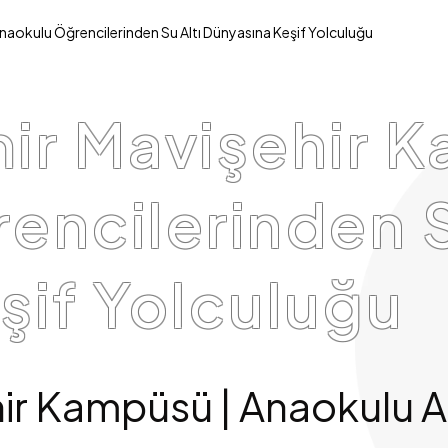
naokulu Öğrencilerinden Su Altı Dünyasına Keşif Yolculuğu
zmir Mavişehir
encilerinden S
şif Yolculuğu
ehir Kampüsü | Anaokulu 