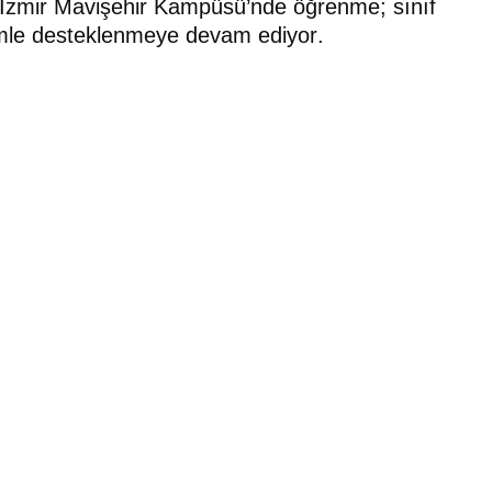
i İzmir Mavişehir Kampüsü’nde öğrenme; sınıf
emle desteklenmeye devam ediyor.