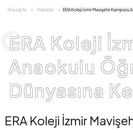
Ana sayfa
Haberler
ERA Koleji İzmir Mavişehir Kampüsü A
ERA Koleji İ
Anaokulu Öğr
Dünyasına Ke
ERA Koleji İzmir Maviş