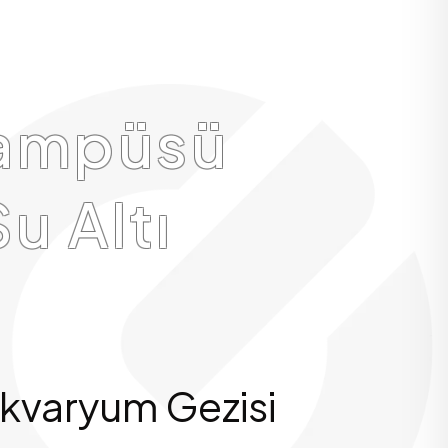
 Kampüsü
u Altı
Akvaryum Gezisi