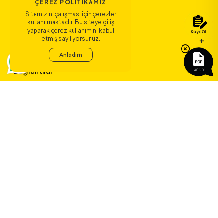
ÇEREZ POLITIKAMIZ
Sitemizin, çalışması için çerezler
kullanılmaktadır. Bu siteye giriş
yaparak çerez kullanımını kabul
etmiş sayılıyorsunuz.
Bize Ulaşın
Anladım
Bağlantılar
Sözleşmeler
ERA Koleji ile
yeni bir çağ
başlıyor.
©
2026
ERA Koleji - Tüm hakları saklıdır.
Dedica Teknoloji A.Ş.