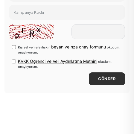
Kampanya Kodu
beyan ve rıza onay formunu
Kişisel verilere ilişkin
okudum,
onaylıyorum.
KVKK Öğrenci ve Veli Aydınlatma Metnini
okudum,
onaylıyorum.
GÖNDER