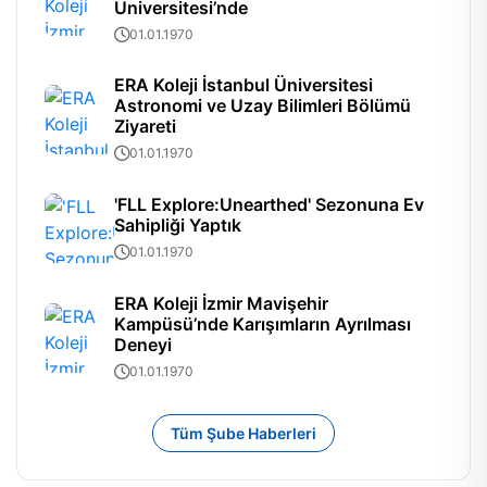
Üniversitesi’nde
01.01.1970
ERA Koleji İstanbul Üniversitesi
Astronomi ve Uzay Bilimleri Bölümü
Ziyareti
01.01.1970
'FLL Explore:Unearthed' Sezonuna Ev
Sahipliği Yaptık
01.01.1970
ERA Koleji İzmir Mavişehir
Kampüsü’nde Karışımların Ayrılması
Deneyi
01.01.1970
Tüm Şube Haberleri