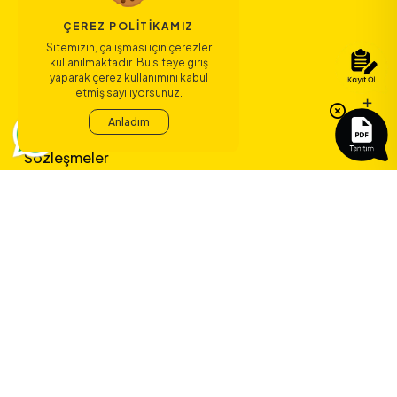
ÇEREZ POLITIKAMIZ
Sitemizin, çalışması için çerezler
Bize Ulaşın
kullanılmaktadır. Bu siteye giriş
yaparak çerez kullanımını kabul
etmiş sayılıyorsunuz.
Bağlantılar
Anladım
Sözleşmeler
ERA Koleji ile
yeni bir çağ
başlıyor.
©
2026
ERA Koleji - Tüm hakları saklıdır.
Dedica Teknoloji A.Ş.