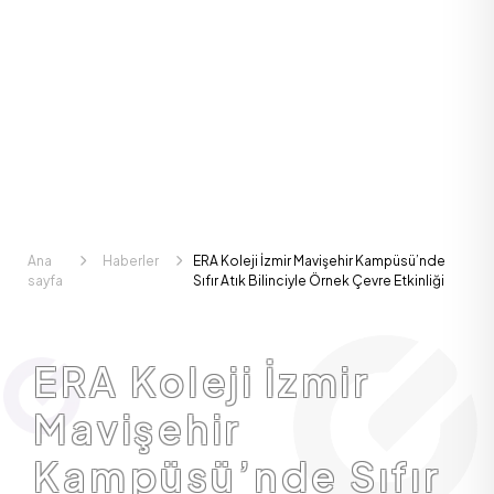
Ana
Haberler
ERA Koleji İzmir Mavişehir Kampüsü’nde
sayfa
Sıfır Atık Bilinciyle Örnek Çevre Etkinliği
ERA Koleji İzmir
Mavişehir
Kampüsü’nde Sıfır