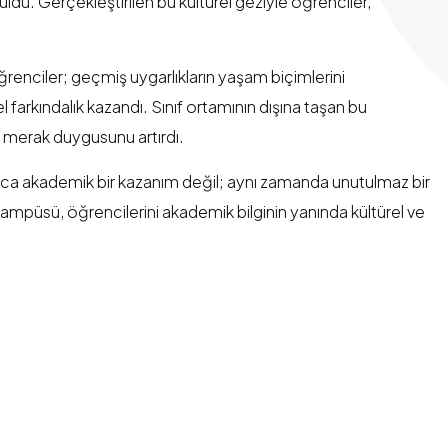
uldu. Gerçekleştirilen bu kültürel geziyle öğrenciler,
renciler; geçmiş uygarlıkların yaşam biçimlerini
l farkındalık kazandı. Sınıf ortamının dışına taşan bu
 merak duygusunu artırdı.
zca akademik bir kazanım değil; aynı zamanda unutulmaz bir
püsü, öğrencilerini akademik bilginin yanında kültürel ve