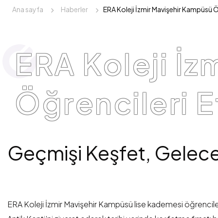
Ana sayfa
Haberler
ERA Koleji İzmir Mavişehir Kampüsü Ö
ERA Koleji İ
Öğrencileri E
Geçmişi Keşfet, Gelece
ERA Koleji İzmir Mavişehir Kampüsü lise kademesi öğrenciler