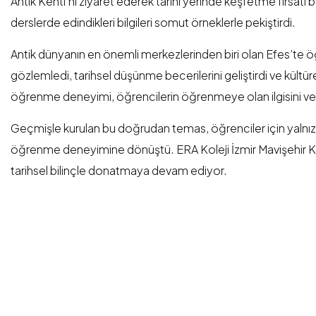
Antik Kenti’ni ziyaret ederek tarihi yerinde keşfetme fırsatı b
derslerde edindikleri bilgileri somut örneklerle pekiştirdi.
Antik dünyanın en önemli merkezlerinden biri olan Efes’te öğ
gözlemledi, tarihsel düşünme becerilerini geliştirdi ve kültüre
öğrenme deneyimi, öğrencilerin öğrenmeye olan ilgisini ve
Geçmişle kurulan bu doğrudan temas, öğrenciler için yalnı
öğrenme deneyimine dönüştü. ERA Koleji İzmir Mavişehir Kam
tarihsel bilinçle donatmaya devam ediyor.