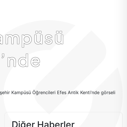
 Kampüsü
i’nde
Diğer Haberler