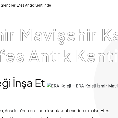
ğrencileri Efes Antik Kenti’nde
zmir Mavişehir
fes Antik Kent
ği İnşa Et
i, Anadolu’nun en önemli antik kentlerinden biri olan Efes