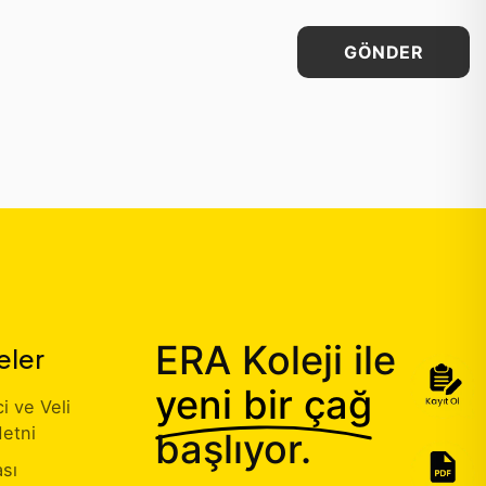
GÖNDER
ERA Koleji ile
eler
yeni bir çağ
 ve Veli
etni
başlıyor.
ası