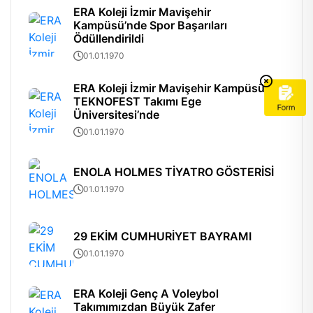
ERA Koleji İzmir Mavişehir
Kampüsü’nde Spor Başarıları
Ödüllendirildi
01.01.1970
ERA Koleji İzmir Mavişehir Kampüsü
TEKNOFEST Takımı Ege
Üniversitesi’nde
01.01.1970
ENOLA HOLMES TİYATRO GÖSTERİSİ
01.01.1970
29 EKİM CUMHURİYET BAYRAMI
01.01.1970
ERA Koleji Genç A Voleybol
Takımımızdan Büyük Zafer