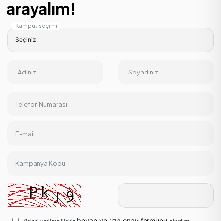
arayalım!
Kampüs seçimi
Adınız
Soyadınız
Telefon Numarası
E-mail
Kampanya Kodu
beyan ve rıza onay formunu