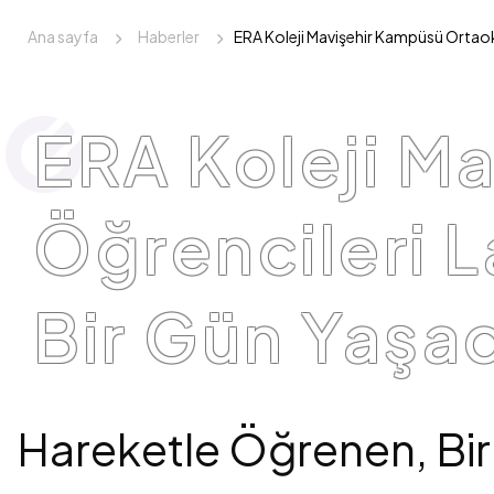
Ana sayfa
Haberler
ERA Koleji Mavişehir Kampüsü Ortaok
ERA Koleji M
Öğrencileri 
Bir Gün Yaşad
Hareketle Öğrenen, Birl