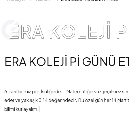
ERA KOLEJİ P
ERA KOLEJİ Pİ GÜNÜ E
6. sınıflarımız pi etkinliğinde... Matematiğin vazgeçilmez sem
eder ve yaklaşık 3.14 değerindedir. Bu özel gün her 14 Mart t
bilimi kutlayalım.