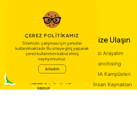
ÇEREZ POLITIKAMIZ
Bize Ulaşın
Sitemizin, çalışması için çerezler
kullanılmaktadır. Bu siteye giriş yaparak
Sizi Arayalım
çerez kullanımını kabul etmiş
sayılıyorsunuz.
Franchising
Anladım
ERA Kampüsleri
İnsan Kaynakları
Atatürk Köşesi
Fatih Şimşek Kimd
İletişim