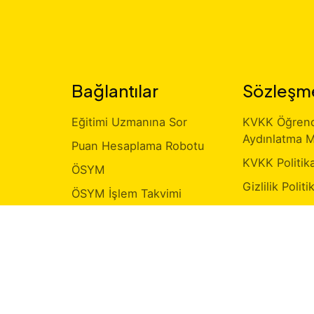
Bağlantılar
Sözleşm
Eğitimi Uzmanına Sor
KVKK Öğrenci
Aydınlatma M
Puan Hesaplama Robotu
KVKK Politik
ÖSYM
Gizlilik Politi
ÖSYM İşlem Takvimi
Kişisel Veri 
Milli Eğitim Bakanlığı
Formu
ir?
MEB Sınav Sorgulama
Ücret İlanı
Kurumsal Anl