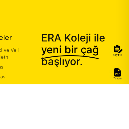
ERA Koleji ile
eler
yeni bir çağ
 ve Veli
etni
başlıyor.
ası
kası
Sahibi Başvuru
aşmalarımız