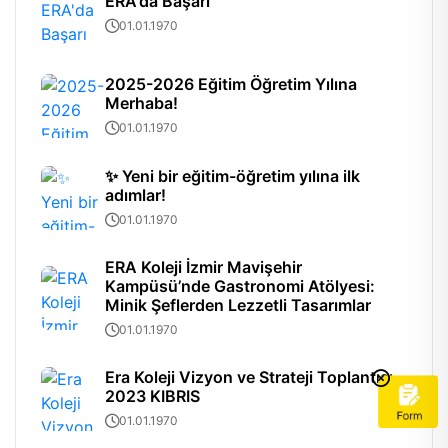
ERA'da Başarı
01.01.1970
2025-2026 Eğitim Öğretim Yılına
Merhaba!
01.01.1970
✨ Yeni bir eğitim-öğretim yılına ilk
adımlar!
01.01.1970
ERA Koleji İzmir Mavişehir
Kampüsü’nde Gastronomi Atölyesi:
Minik Şeflerden Lezzetli Tasarımlar
01.01.1970
Era Koleji Vizyon ve Strateji Toplantısı
2023 KIBRIS
01.01.1970