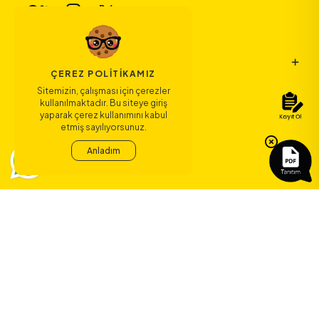
Bize Ulaşın
ÇEREZ POLITIKAMIZ
Sitemizin, çalışması için çerezler
kullanılmaktadır. Bu siteye giriş
Bağlantılar
yaparak çerez kullanımını kabul
etmiş sayılıyorsunuz.
Sözleşmeler
Anladım
ERA Koleji ile
yeni bir çağ
başlıyor.
©
2026
ERA Koleji - Tüm hakları saklıdır.
Dedica Teknoloji A.Ş.