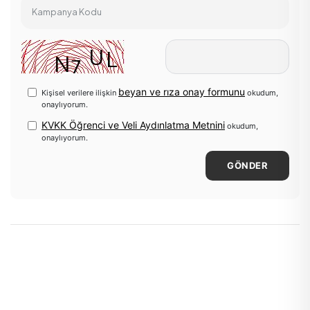
Kampanya Kodu
beyan ve rıza onay formunu
Kişisel verilere ilişkin
okudum,
onaylıyorum.
KVKK Öğrenci ve Veli Aydınlatma Metnini
okudum,
onaylıyorum.
GÖNDER