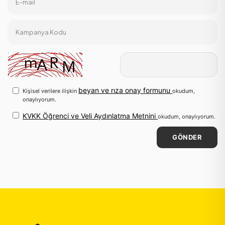
E-mail
Kampanya Kodu
beyan ve rıza onay formunu
Kişisel verilere ilişkin
okudum,
onaylıyorum.
KVKK Öğrenci ve Veli Aydınlatma Metnini
okudum, onaylıyorum.
GÖNDER