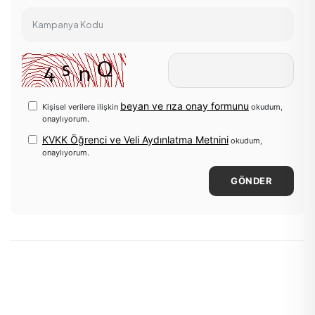
Kampanya Kodu
beyan ve rıza onay formunu
Kişisel verilere ilişkin
okudum,
onaylıyorum.
KVKK Öğrenci ve Veli Aydınlatma Metnini
okudum,
onaylıyorum.
GÖNDER