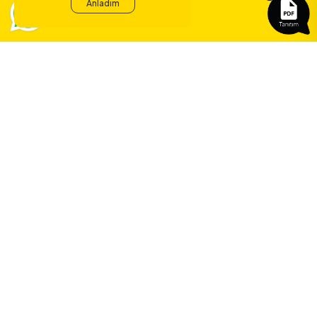
Anladım
Sözleşmeler
ERA Koleji ile
yeni bir çağ
başlıyor.
©
2026
ERA Koleji - Tüm hakları saklıdır.
Dedica Teknoloji A.Ş.