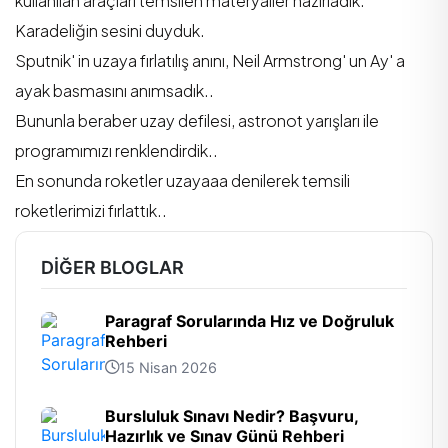
kullanılan araçları temsilen materyaller hazırladık.
Karadeliğin sesini duyduk.
Sputnik' in uzaya fırlatılış anını, Neil Armstrong' un Ay' a
ayak basmasını anımsadık..
Bununla beraber uzay defilesi, astronot yarışları ile
programımızı renklendirdik..
En sonunda roketler uzayaaa denilerek temsili
roketlerimizi fırlattık..
DIĞER BLOGLAR
Paragraf Sorularında Hız ve Doğruluk
Rehberi
15 Nisan 2026
Bursluluk Sınavı Nedir? Başvuru,
Hazırlık ve Sınav Günü Rehberi