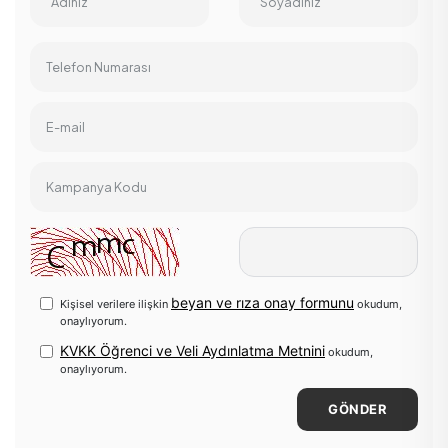
Adınız
Soyadınız
Telefon Numarası
E-mail
Kampanya Kodu
beyan ve rıza onay formunu
Kişisel verilere ilişkin
okudum,
onaylıyorum.
KVKK Öğrenci ve Veli Aydınlatma Metnini
okudum,
onaylıyorum.
GÖNDER