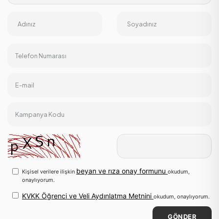
Adınız
Soyadınız
Telefon Numarası
E-mail
Kampanya Kodu
beyan ve rıza onay formunu
Kişisel verilere ilişkin
okudum,
onaylıyorum.
KVKK Öğrenci ve Veli Aydınlatma Metnini
okudum, onaylıyorum.
GÖNDER