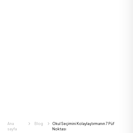
Ana
Blog
Okul Seçimini Kolaylaştırmanın 7 Püf
sayfa
Noktası