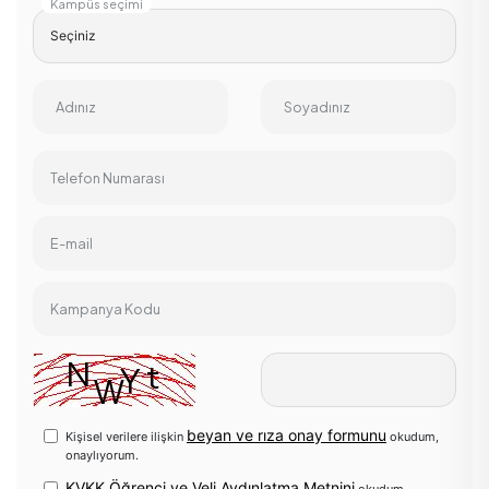
Kampüs seçimi
Adınız
Soyadınız
Telefon Numarası
E-mail
Kampanya Kodu
beyan ve rıza onay formunu
Kişisel verilere ilişkin
okudum,
onaylıyorum.
KVKK Öğrenci ve Veli Aydınlatma Metnini