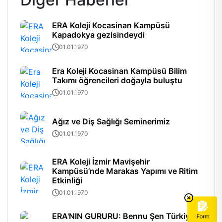
ERA Koleji Kocasinan Kampüsü
Kapadokya gezisindeydi
01.01.1970
Era Koleji Kocasinan Kampüsü Bilim
Takımı öğrencileri doğayla buluştu
01.01.1970
Ağız ve Diş Sağlığı Seminerimiz
01.01.1970
ERA Koleji İzmir Mavişehir
Kampüsü’nde Marakas Yapımı ve Ritim
Etkinliği
01.01.1970
ERA'NIN GURURU: Bennu Şen Türkiye