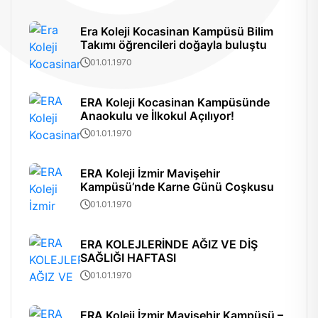
Era Koleji Kocasinan Kampüsü Bilim
Takımı öğrencileri doğayla buluştu
01.01.1970
ERA Koleji Kocasinan Kampüsünde
Anaokulu ve İlkokul Açılıyor!
01.01.1970
ERA Koleji İzmir Mavişehir
Kampüsü’nde Karne Günü Coşkusu
01.01.1970
ERA KOLEJLERİNDE AĞIZ VE DİŞ
SAĞLIĞI HAFTASI
01.01.1970
ERA Koleji İzmir Mavişehir Kampüsü –