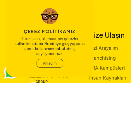
ÇEREZ POLITIKAMIZ
Bize Ulaşın
Sitemizin, çalışması için çerezler
kullanılmaktadır. Bu siteye giriş yaparak
Sizi Arayalım
çerez kullanımını kabul etmiş
sayılıyorsunuz.
Franchising
Anladım
ERA Kampüsleri
İnsan Kaynakları
Atatürk Köşesi
Fatih Şimşek Kimd
İletişim