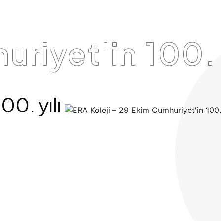
riyet'in 100. y
00. yılı