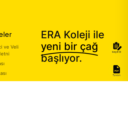
ERA Koleji ile
eler
yeni bir çağ
 ve Veli
etni
başlıyor.
ası
kası
Sahibi Başvuru
aşmalarımız