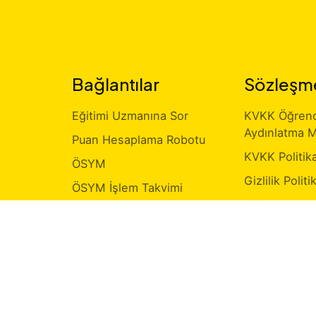
Bağlantılar
Sözleşm
Eğitimi Uzmanına Sor
KVKK Öğrenci
Aydınlatma M
Puan Hesaplama Robotu
KVKK Politik
ÖSYM
Gizlilik Politi
ÖSYM İşlem Takvimi
Kişisel Veri 
Milli Eğitim Bakanlığı
Formu
ir?
MEB Sınav Sorgulama
Ücret İlanı
Kurumsal Anl