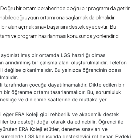
 Doğru bir ortam beraberinde doğru bir programı da getirir.
anabileceği uygun ortamı ona sağlamak da olmalıdır.
bir alan açmak sınav başarısını destekleyecektir. Bu
tamı ve program hazırlanması konusunda yönlendirici
 aydınlatılmış bir ortamda LGS hazırlığı olması
arındırılmış bir çalışma alanı oluşturulmalıdır. Telefon
i değilse çıkarılmalıdır. Bu yalnızca öğrencinin odası
lmalıdır.
i tarafından çocuğa dayatılmamalıdır. Dikte edilen bir
un bir öğrenme ortamı tasarlanmalıdır. Bu, sorumluluk
nekliğe ve dinlenme saatlerine de mutlaka yer
 eğer ERA Koleji gibi rehberlik ve akademik destek
iler bu desteği doğal olarak da edinebilir. Öğrenci ile
ürüten ERA Koleji etütler, deneme sınavları ve
i süreçlerle LGS konusunda destekleyici rol oynar. Evdeki