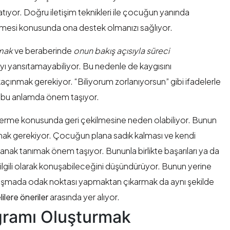
ıyor. Doğru iletişim teknikleri ile çocuğun yanında
emesi konusunda ona destek olmanızı sağlıyor.
mak
ve beraberinde
onun bakış açısıyla süreci
ıyı yansıtamayabiliyor. Bu nedenle de kaygısını
ınmak gerekiyor. “Biliyorum zorlanıyorsun” gibi ifadelerle
k bu anlamda önem taşıyor.
verme konusunda geri çekilmesine neden olabiliyor. Bunun
çmak gerekiyor. Çocuğun plana sadık kalması ve kendi
anak tanımak önem taşıyor. Bununla birlikte başarıları ya da
 ilgili olarak konuşabileceğini düşündürüyor. Bunun yerine
 konuşmada odak noktası yapmaktan çıkarmak da aynı şekilde
ilere öneriler
arasında yer alıyor.
gramı Oluşturmak