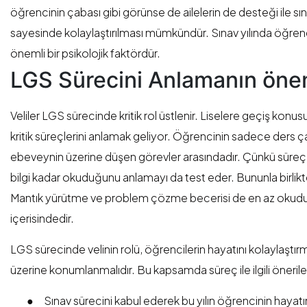
öğrencinin çabası gibi görünse de ailelerin de desteği ile s
sayesinde kolaylaştırılması mümkündür. Sınav yılında öğr
önemli bir psikolojik faktördür.
LGS Sürecini Anlamanın öne
Veliler LGS sürecinde kritik rol üstlenir. Liselere geçiş konu
kritik süreçlerini anlamak geliyor. Öğrencinin sadece ders
ebeveynin üzerine düşen görevler arasındadır. Çünkü süreç 
bilgi kadar okuduğunu anlamayı da test eder. Bununla birlikte 
Mantık yürütme ve problem çözme becerisi de en az okudu
içerisindedir.
LGS sürecinde velinin rolü, öğrencilerin hayatını kolaylaşt
üzerine konumlanmalıdır. Bu kapsamda süreç ile ilgili öneril
●
Sınav sürecini kabul ederek bu yılın öğrencinin hayatı