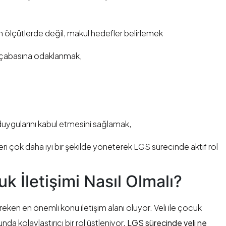
 ölçütlerde değil, makul hedefler belirlemek
n çabasına odaklanmak,
duygularını kabul etmesini sağlamak,
i çok daha iyi bir şekilde yöneterek LGS sürecinde aktif rol
uk İletişimi Nasıl Olmalı?
reken en önemli konu iletişim alanı oluyor. Veli ile çocuk
nda kolaylaştırıcı bir rol üstleniyor.
LGS sürecinde veli ne