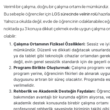
Verimli bir çalışma, doğru bir çalışma ortamı ile mümkündür.
Bu sebeple öğrenciler için
LGS sürecinde velinin rolü
hazırl
Yalnızca okulda değil, evde de öğrencinin odaklanabileceği 
noktada şu 3 konuya dikkat çekmek evde uygun çalışma or
olabilir:
Çalışma Ortamının Fiziksel Özellikleri:
Sessiz ve iyi
mümkündür. Düzenli ve dikkati dağıtacak unsurlardan 
ya da tablet gibi teknolojik cihazlar ortamdan gerekl
değil, evin genel sessizlik standardı için de geçerli o
Programı Birlikte Oluşturmak:
Çalışma programı vel
program yerine, öğrencinin fikirleri de alınarak uyg
duygusunu artıran bir süreç olacaktır. Programda es
verilmelidir.
Rehberlik ve Akademik Desteğin Faydaları:
Öğrenci
bakımından avantajlı bir kurumda eğitim alıyorsa, vel
akademik destek konusunda birebir çalışma ortamı y
profesyonel rehberlik sayesinde biriminin takibi gib