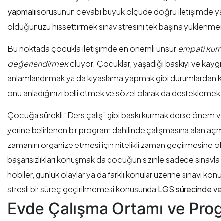
yapmal
ı
sorusunun cevabı büyük ölçüde doğru iletişimde yat
olduğunuzu hissettirmek sınav stresini tek başına yüklenm
Bu noktada çocukla iletişimde en önemli unsur
empati kur
değerlendirmek
oluyor. Çocuklar, yaşadığı baskıyı ve kayg
anlamlandırmak ya da kıyaslama yapmak gibi durumlardan kaç
onu anladığınızı belli etmek ve sözel olarak da destekleme
Çocuğa sürekli “Ders çalış” gibi baskı kurmak derse önem 
yerine belirlenen bir program dahilinde çalışmasına alan a
zamanını organize etmesi için nitelikli zaman geçirmesine ol
başarısızlıkları konuşmak da çocuğun sizinle sadece sınavla
hobiler, günlük olaylar ya da farklı konular üzerine sınavı
stresli bir süreç geçirilmemesi konusunda
LGS sürecinde vel
Evde Çalışma Ortamı ve Pro