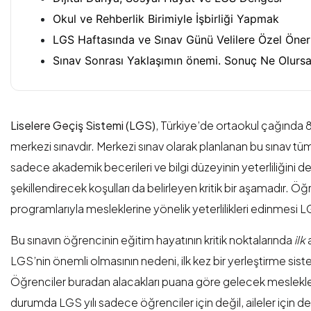
Okul ve Rehberlik Birimiyle İşbirliği Yapmak
LGS Haftasında ve Sınav Günü Velilere Özel Öneri
Sınav Sonrası Yaklaşımın önemi. Sonuç Ne Olursa
Liselere Geçiş Sistemi (LGS)
, Türkiye’de ortaokul çağında 8. s
merkezi sınavdır. Merkezi sınav olarak planlanan bu sınav tü
sadece akademik becerileri ve bilgi düzeyinin yeterliliğini 
şekillendirecek koşulları da belirleyen kritik bir aşamadır. Öğre
programlarıyla mesleklerine yönelik yeterlilikleri edinmesi
Bu sınavın öğrencinin eğitim hayatının kritik noktalarında
ilk
a
LGS’nin önemli olmasının nedeni, ilk kez bir yerleştirme sis
Öğrenciler buradan alacakları puana göre gelecek meslekler
durumda LGS yılı sadece öğrenciler için değil, aileler için de b