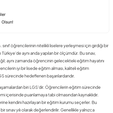
ler
 Olsun!
ınıf öğrencilerinin nitelikli liselere yerleşmesi için girdiği bir
m Türkiye’de aynı anda yapılan bir ölçümdür. Bu sınav,
değil; aynı zamanda öğrencinin gelecekteki eğitim hayatını
ncilerin iyi bir lisede eğitim alması, kaliteli eğitim
 LGS sürecinde hedeflenen başarılardandır.
şamalardan biri LGS’dir. Öğrencilerin eğitim sürecinde
temi içerisinde puanlamaya tabi olmasından kaynaklıdır.
ine kendini hazırlayan bir eğitim kurumu seçerler. Bu
ir sınav yılı olarak değerlendirilir. Genellikle yalnızca