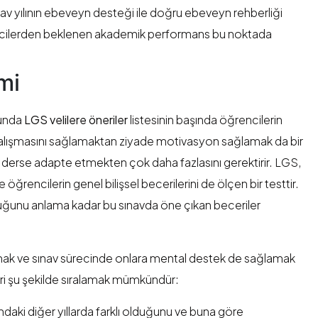
ınav yılının ebeveyn desteği ile doğru ebeveyn rehberliği
encilerden beklenen akademik performans bu noktada
mi
sunda
LGS velilere öneriler
listesinin başında öğrencilerin
 çalışmasını sağlamaktan ziyade motivasyon sağlamak da bir
derse adapte etmekten çok daha fazlasını gerektirir. LGS,
öğrencilerin genel bilişsel becerilerini de ölçen bir testtir.
ğunu anlama kadar bu sınavda öne çıkan beceriler
ırmak ve sınav sürecinde onlara mental destek de sağlamak
eri şu şekilde sıralamak mümkündür:
ndaki diğer yıllarda farklı olduğunu ve buna göre