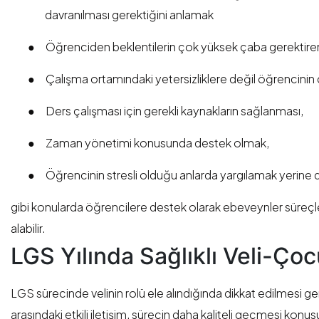
davranılması gerektiğini anlamak
●
Öğrenciden beklentilerin çok yüksek çaba gerektiren
●
Çalışma ortamındaki yetersizliklere değil öğrencini
●
Ders çalışması için gerekli kaynakların sağlanması,
●
Zaman yönetimi konusunda destek olmak,
●
Öğrencinin stresli olduğu anlarda yargılamak yerine 
gibi konularda öğrencilere destek olarak ebeveynler süreçler
alabilir.
LGS Yılında Sağlıklı Veli-Çoc
LGS sürecinde velinin rolü ele alındığında dikkat edilmesi ge
arasındaki etkili iletişim, sürecin daha kaliteli geçmesi konusu